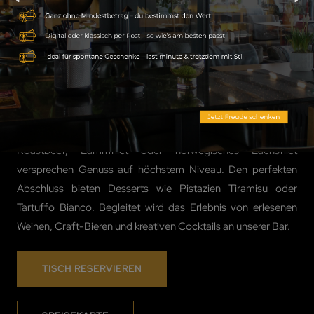
KULINARIK AUF
HÖCHSTEM NIVEAU
Unsere Küche verbindet Tradition mit Moderne und setzt auf
regionale Zutaten. Genießen Sie Vorspeisen wie Carpaccio
Tartuffo, Vitello Tonnato oder Burrata mit Caponata
Gemüse. Hauptgerichte wie Trüffel Mafalde, Black Angus
Roastbeef, Lammfilet oder norwegisches Lachsfilet
versprechen Genuss auf höchstem Niveau. Den perfekten
Abschluss bieten Desserts wie Pistazien Tiramisu oder
Tartuffo Bianco. Begleitet wird das Erlebnis von erlesenen
Weinen, Craft-Bieren und kreativen Cocktails an unserer Bar.
TISCH RESERVIEREN